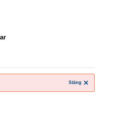
far
Stäng