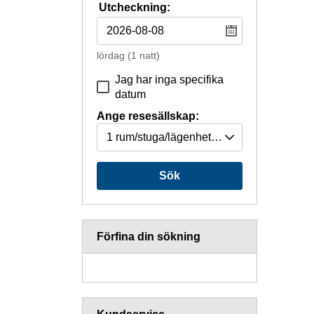
Utcheckning:
lördag
(1 natt)
Jag har inga specifika
datum
Ange resesällskap:
1 rum/stuga/lägenhet
(2 personer)
Sök
Förfina din sökning